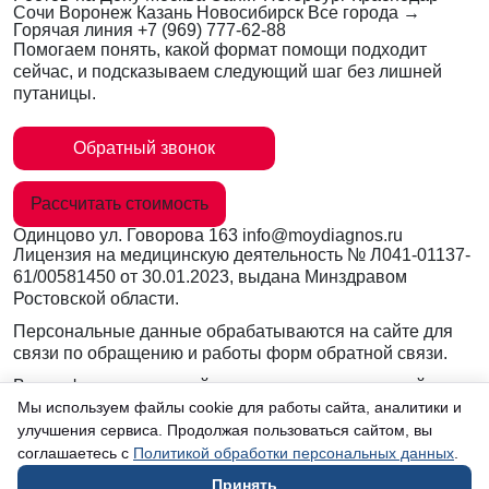
Сочи
Воронеж
Казань
Новосибирск
Все города →
Горячая линия
+7 (969) 777-62-88
Помогаем понять, какой формат помощи подходит
сейчас, и подсказываем следующий шаг без лишней
путаницы.
Обратный звонок
Рассчитать стоимость
Одинцово
ул. Говорова 163
info@moydiagnos.ru
Лицензия на медицинскую деятельность №
Л041-01137-
61/00581450
от 30.01.2023, выдана Минздравом
Ростовской области.
Персональные данные обрабатываются на сайте для
связи по обращению и работы форм обратной связи.
Вся информация на сайте носит ознакомительный
характер и не заменяет очную консультацию врача.
Мы используем файлы cookie для работы сайта, аналитики и
Консультации по телефону и в мессенджерах не
улучшения сервиса. Продолжая пользоваться сайтом, вы
являются медицинской услугой.
соглашаетесь с
Политикой обработки персональных данных
.
Принять
в Одинцово
Согласие на обработку данных