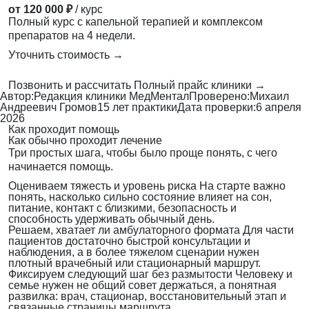
от 120 000 ₽
/ курс
Полный курс с капельной терапией и комплексом
препаратов на 4 недели.
Уточнить стоимость →
Позвонить и рассчитать
Полный прайс клиники →
Автор:
Редакция клиники МедМентал
Проверено:
Михаил
Андреевич Громов
15 лет практики
Дата проверки:
6 апреля
2026
Как проходит помощь
Как обычно проходит лечение
Три простых шага, чтобы было проще понять, с чего
начинается помощь.
Оцениваем тяжесть и уровень риска
На старте важно
понять, насколько сильно состояние влияет на сон,
питание, контакт с близкими, безопасность и
способность удерживать обычный день.
Решаем, хватает ли амбулаторного формата
Для части
пациентов достаточно быстрой консультации и
наблюдения, а в более тяжелом сценарии нужен
плотный врачебный или стационарный маршрут.
Фиксируем следующий шаг без размытости
Человеку и
семье нужен не общий совет держаться, а понятная
развилка: врач, стационар, восстановительный этап и
связанные страницы маршрута.