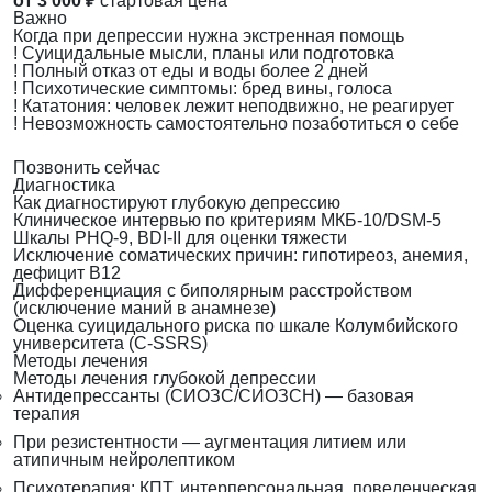
от 3 000 ₽
стартовая цена
Важно
Когда при депрессии нужна экстренная помощь
!
Суицидальные мысли, планы или подготовка
!
Полный отказ от еды и воды более 2 дней
!
Психотические симптомы: бред вины, голоса
!
Кататония: человек лежит неподвижно, не реагирует
!
Невозможность самостоятельно позаботиться о себе
Позвонить сейчас
Диагностика
Как диагностируют глубокую депрессию
Клиническое интервью по критериям МКБ-10/DSM-5
Шкалы PHQ-9, BDI-II для оценки тяжести
Исключение соматических причин: гипотиреоз, анемия,
дефицит B12
Дифференциация с биполярным расстройством
(исключение маний в анамнезе)
Оценка суицидального риска по шкале Колумбийского
университета (C-SSRS)
Методы лечения
Методы лечения глубокой депрессии
Антидепрессанты (СИОЗС/СИОЗСН) — базовая
терапия
При резистентности — аугментация литием или
атипичным нейролептиком
Психотерапия: КПТ, интерперсональная, поведенческая