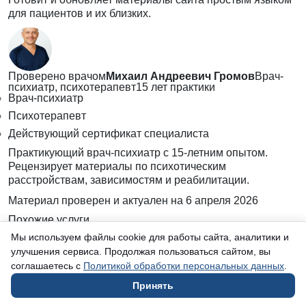
для пациентов и их близких.
Проверено врачом
Михаил Андреевич Громов
Врач-
психиатр, психотерапевт
15 лет практики
Врач-психиатр
Психотерапевт
Действующий сертификат специалиста
Практикующий врач-психиатр с 15-летним опытом.
Рецензирует материалы по психотическим
расстройствам, зависимостям и реабилитации.
Материал проверен и актуален на
6 апреля 2026
Похожие услуги
Другие услуги в разделе «Психотические расстройства
Мы используем файлы cookie для работы сайта, аналитики и
— диагностика и лечение»
улучшения сервиса. Продолжая пользоваться сайтом, вы
Срочный психиатрический маршрут
→
Длительный
психотический маршрут
→
Маршрут после родов
→
соглашаетесь с
Политикой обработки персональных данных
.
Острый психотический сценарий
→
Психотические
расстройства
→
Острые состояния
→
Принять
Следующий шаг