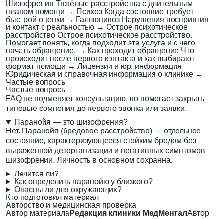
Шизофрения
Тяжёлые расстройства с длительным
планом помощи
→
Психоз
Когда состояние требует
быстрой оценки
→
Галлюциноз
Нарушения восприятия
и контакт с реальностью
→
Острое психотическое
расстройство
Острое психотическое расстройство.
Помогает понять, когда подходит эта услуга и с чего
начать обращение.
→
Как проходит обращение
Что
происходит после первого контакта и как выбирают
формат помощи
→
Лицензии и юр. информация
Юридическая и справочная информация о клинике
→
Частые вопросы
Частые вопросы
FAQ не подменяет консультацию, но помогает закрыть
типовые сомнения до первого звонка или заявки.
Паранойя — это шизофрения?
Нет. Паранойя (бредовое расстройство) — отдельное
состояние, характеризующееся стойким бредом без
выраженной дезорганизации и негативных симптомов
шизофрении. Личность в основном сохранна.
Лечится ли?
Как определить паранойю у близкого?
Опасны ли для окружающих?
Кто подготовил материал
Авторство и медицинская проверка
Автор материала
Редакция клиники МедМентал
Автор