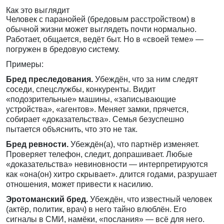
Как это выглядит
Человек с паранойей (бредовым расстройством) в
обычной жизни может выглядеть почти нормально.
Работает, общается, ведёт быт. Но в «своей теме» —
погружен в бредовую систему.
Примеры:
Бред преследования.
Убеждён, что за ним следят
соседи, спецслужбы, конкуренты. Видит
«подозрительные» машины, «записывающие
устройства», «агентов». Меняет замки, прячется,
собирает «доказательства». Семья безуспешно
пытается объяснить, что это не так.
Бред ревности.
Убеждён(а), что партнёр изменяет.
Проверяет телефон, следит, допрашивает. Любые
«доказательства» невиновности — интерпретируются
как «она(он) хитро скрывает». длится годами, разрушает
отношения, может привести к насилию.
Эротоманский бред.
Убеждён, что известный человек
(актёр, политик, врач) в него тайно влюблён. Его
сигналы в СМИ, намёки, «послания» — всё для него.