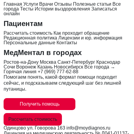
Главная
Услуги
Врачи
Отзывы
Полезные статьи
Все
города
Тесты
Истории выздоровления
Записаться
онлайн
Пациентам
Рассчитать стоимость
Как проходит обращение
Редакционная политика
Лицензии и юр. информация
Персональные данные
Контакты
МедМентал в городах
Ростов-на-Дону
Москва
Санкт-Петербург
Краснодар
Сочи
Воронеж
Казань
Новосибирск
Все города →
Горячая линия
+7 (969) 777-62-88
Помогаем понять, какой формат помощи подходит
сейчас, и подсказываем следующий шаг без лишней
путаницы.
Получить помощь
Рассчитать стоимость
Одинцово
ул. Говорова 163
info@moydiagnos.ru
Лицензия на медицинскую деятельность №
Л041-01137-