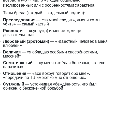
возрасте (40+), часто у людей социально
изолированных или с особенностями характера.
Типы бреда (каждый — отдельный подтип):
Преследования
— «за мной следят», «меня хотят
убить» — самый частый
Ревности
— «супруг(а) изменяет», «ищет
доказательства»
Любовный (эротоман)
— «известный человек в меня
влюблён»
Величия
— «я обладаю особыми способностями,
миссией»
Соматический
— «у меня тяжёлая болезнь», «в теле
паразиты»
Отношения
— «все вокруг говорят обо мне»,
«передачи по ТВ имеют ко мне отношение»
Сутяжный
— устойчивая убеждённость, что был
обижен, с бесконечной борьбой